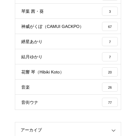
琴葉 茜・葵
3
神威がくぽ（CAMUI GACKPO）
67
紲星あかり
7
結月ゆかり
7
花響 琴（Hibiki Koto）
20
音楽
26
音街ウナ
77
アーカイブ