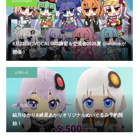
ZOLA Project
2026.07.28
8月23日にVOCALOID講習＆交流会2026夏 @chilinkが
開催！
お知らせ
2026.07.21
結月ゆかり&紲星あかりオリジナルぬいぐるみ予約開
始！