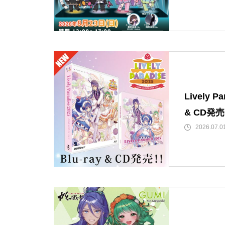
Lively Pa
& CD発
2026.07.0