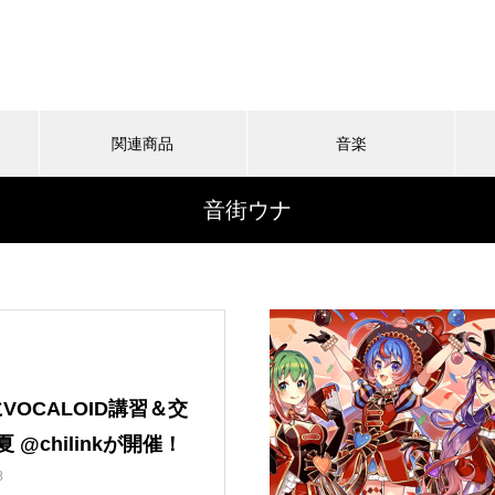
関連商品
音楽
音街ウナ
にVOCALOID講習＆交
夏 @chilinkが開催！
8