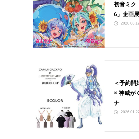
初音ミク「
6」企画
2026.06.1
＜予約開始＞
× 神威が
ナ
2026.01.2