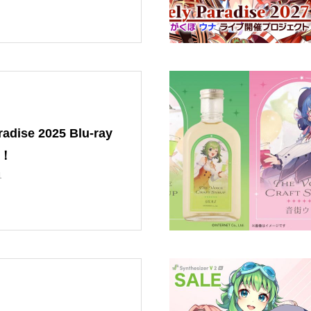
radise 2025 Blu-ray
売！
1