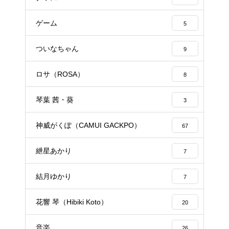
ゲーム
5
ついなちゃん
9
ロサ（ROSA）
8
琴葉 茜・葵
3
神威がくぽ（CAMUI GACKPO）
67
紲星あかり
7
結月ゆかり
7
花響 琴（Hibiki Koto）
20
音楽
26