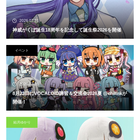
2026.07.31
神威がくぽ誕生18周年を記念して誕生祭2026を開催
イベント
2026.07.28
8月23日にVOCALOID講習＆交流会2026夏 @chilinkが
開催！
結月ゆかり