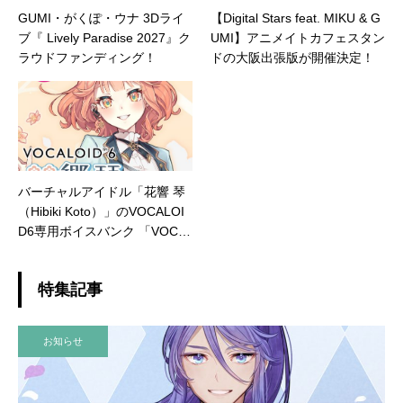
GUMI・がくぽ・ウナ 3Dライ
【Digital Stars feat. MIKU & G
ブ『 Lively Paradise 2027』ク
UMI】アニメイトカフェスタン
ラウドファンディング！
ドの大阪出張版が開催決定！
バーチャルアイドル「花響 琴
（Hibiki Koto）」のVOCALOI
D6専用ボイスバンク 「VOCA
LOID6 Voicebank AI 花響 琴」
発売決定！
特集記事
お知らせ