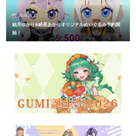
2026.07.21
結月ゆかり&紲星あかりオリジナルぬいぐるみ予約開
始！