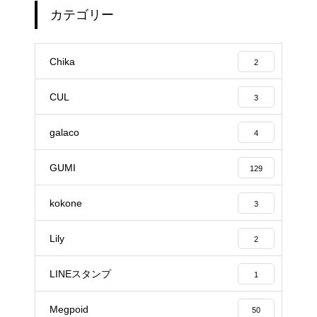
カテゴリー
Chika
2
CUL
3
galaco
4
GUMI
129
kokone
3
Lily
2
LINEスタンプ
1
Megpoid
50