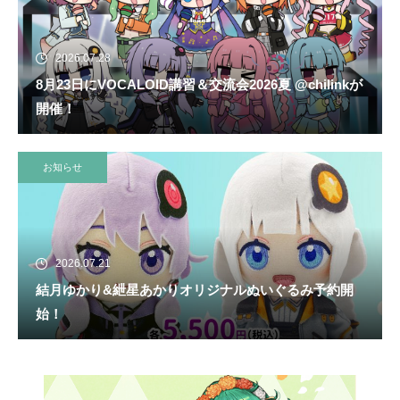
2026.07.28
8月23日にVOCALOID講習＆交流会2026夏 @chilinkが
開催！
お知らせ
2026.07.21
結月ゆかり&紲星あかりオリジナルぬいぐるみ予約開
始！