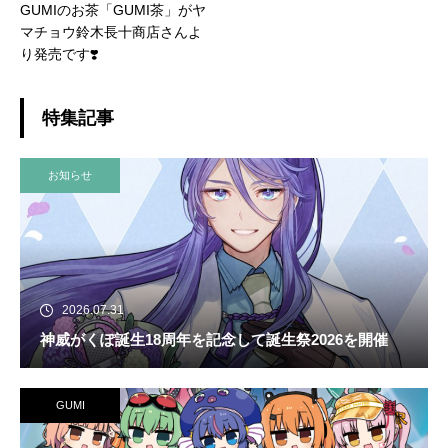
GUMIのお茶「GUMI茶」がヤ
マチョウ鈴木長十商店さんよ
り発売です❣️
特集記事
お知らせ
2026.07.31
神威がくぽ誕生18周年を記念して誕生祭2026を開催
GUMI