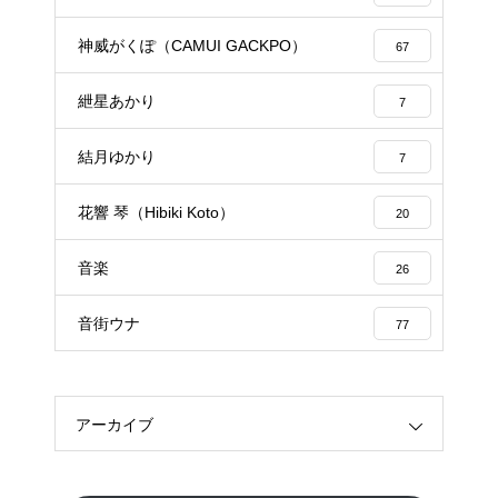
神威がくぽ（CAMUI GACKPO）
67
紲星あかり
7
結月ゆかり
7
花響 琴（Hibiki Koto）
20
音楽
26
音街ウナ
77
アーカイブ