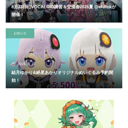
8月23日にVOCALOID講習＆交流会2026夏 @chilinkが
開催！
お知らせ
2026.07.21
結月ゆかり&紲星あかりオリジナルぬいぐるみ予約開
始！