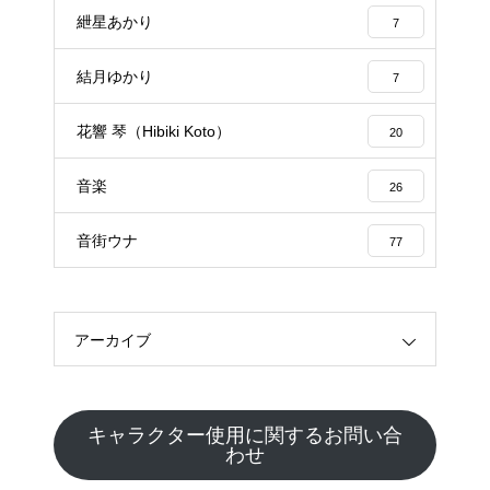
紲星あかり
7
結月ゆかり
7
花響 琴（Hibiki Koto）
20
音楽
26
音街ウナ
77
アーカイブ
キャラクター使用に関するお問い合
わせ