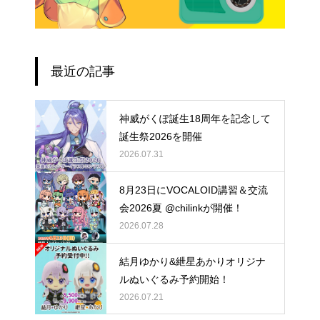
最近の記事
神威がくぽ誕生18周年を記念して
誕生祭2026を開催
2026.07.31
8月23日にVOCALOID講習＆交流
会2026夏 @chilinkが開催！
2026.07.28
結月ゆかり&紲星あかりオリジナ
ルぬいぐるみ予約開始！
2026.07.21