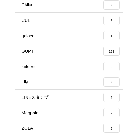
Chika
2
CUL
3
galaco
4
GUMI
129
kokone
3
Lily
2
LINEスタンプ
1
Megpoid
50
ZOLA
2