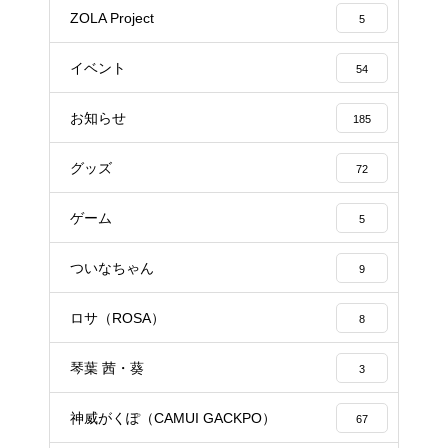
ZOLA Project
5
イベント
54
お知らせ
185
グッズ
72
ゲーム
5
ついなちゃん
9
ロサ（ROSA）
8
琴葉 茜・葵
3
神威がくぽ（CAMUI GACKPO）
67