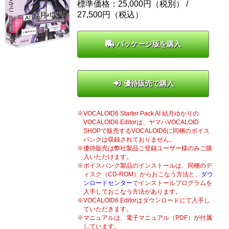
標準価格：25,000円（税別） /
27,500
円（税込）
パッケージ版を購入
優待販売で購入
VOCALOID6 Starter Pack AI 結月ゆかりの
VOCALOID6 Editorは、ヤマハVOCALOID
SHOPで販売するVOCALOID6に同梱のボイス
バンクは収録されておりません。
優待販売は弊社製品ご登録ユーザー様のみご購
入いただけます。
ボイスバンク製品のインストールは、同梱のデ
ィスク（CD-ROM）からおこなう方法と、
ダウ
ンロードセンター
でインストールプログラムを
入手しておこなう方法があります。
VOCALOID6 Editorはダウンロードにて入手し
ていただきます。
マニュアルは、電子マニュアル（PDF）が付属
しています。