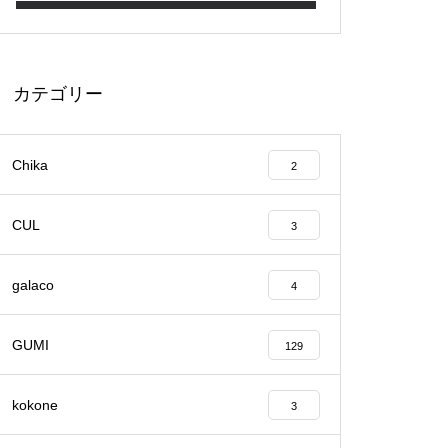
カテゴリー
Chika
2
CUL
3
galaco
4
GUMI
129
kokone
3