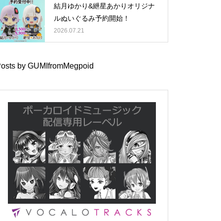
結月ゆかり&紲星あかりオリジナ
ルぬいぐるみ予約開始！
2026.07.21
osts by GUMIfromMegpoid