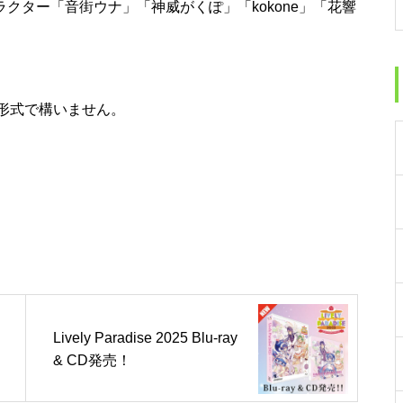
Vのキャラクター「音街ウナ」「神威がくぽ」「kokone」「花響
形式で構いません。
Lively Paradise 2025 Blu-ray
& CD発売！