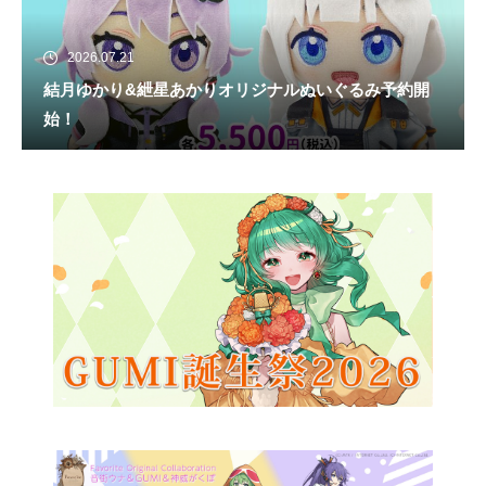
2026.07.21
結月ゆかり&紲星あかりオリジナルぬいぐるみ予約開
始！