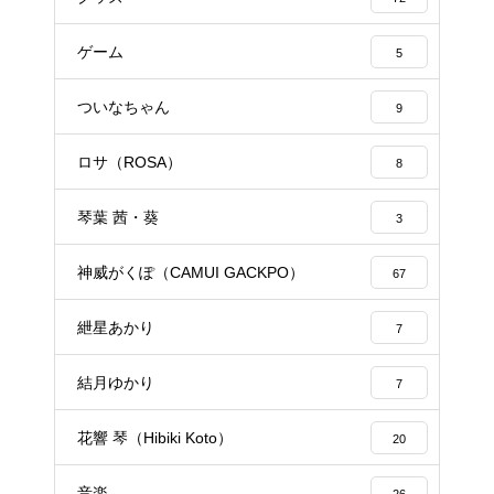
ゲーム
5
ついなちゃん
9
ロサ（ROSA）
8
琴葉 茜・葵
3
神威がくぽ（CAMUI GACKPO）
67
紲星あかり
7
結月ゆかり
7
花響 琴（Hibiki Koto）
20
音楽