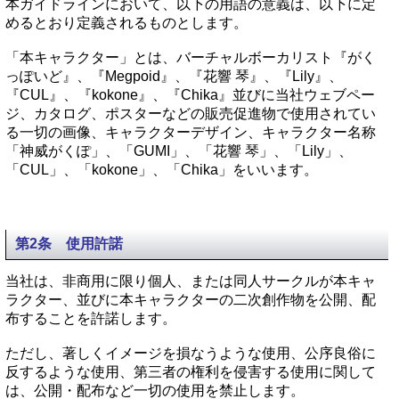
本ガイドラインにおいて、以下の用語の意義は、以下に定
めるとおり定義されるものとします。
「本キャラクター」とは、バーチャルボーカリスト『がく
っぽいど』、『Megpoid』、『花響 琴』、『Lily』、
『CUL』、『kokone』、『Chika』並びに当社ウェブペー
ジ、カタログ、ポスターなどの販売促進物で使用されてい
る一切の画像、キャラクターデザイン、キャラクター名称
「神威がくぽ」、「GUMI」、「花響 琴」、「Lily」、
「CUL」、「kokone」、「Chika」をいいます。
第2条 使用許諾
当社は、非商用に限り個人、または同人サークルが本キャ
ラクター、並びに本キャラクターの二次創作物を公開、配
布することを許諾します。
ただし、著しくイメージを損なうような使用、公序良俗に
反するような使用、第三者の権利を侵害する使用に関して
は、公開・配布など一切の使用を禁止します。